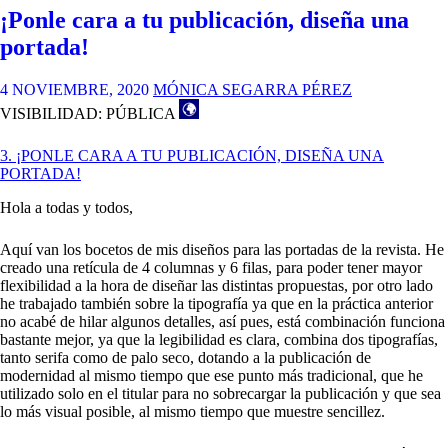
A
¡Ponle cara a tu publicación, diseña una
TU
PUBLICACIÓN,
portada!
DISEÑA
UNA
4 NOVIEMBRE, 2020
MÓNICA SEGARRA PÉREZ
PORTADA!
VISIBILIDAD: PÚBLICA
–
ANDREA
RODRÍGUEZ
3. ¡PONLE CARA A TU PUBLICACIÓN, DISEÑA UNA
PORTADA!
Hola a todas y todos,
Aquí van los bocetos de mis diseños para las portadas de la revista. He
creado una retícula de 4 columnas y 6 filas, para poder tener mayor
flexibilidad a la hora de diseñar las distintas propuestas, por otro lado
he trabajado también sobre la tipografía ya que en la práctica anterior
no acabé de hilar algunos detalles, así pues, está combinación funciona
bastante mejor, ya que la legibilidad es clara, combina dos tipografías,
tanto serifa como de palo seco, dotando a la publicación de
modernidad al mismo tiempo que ese punto más tradicional, que he
utilizado solo en el titular para no sobrecargar la publicación y que sea
lo más visual posible, al mismo tiempo que muestre sencillez.