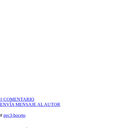
EN
1 COMENTARIO
¡PONLE
ENVÍA MENSAJE AL AUTOR
CARA
A
#
pec3-boceto
TU
PUBLICACIÓN,