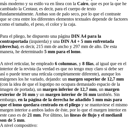
más moderno y su estilo va en línea con la
Cairo
, que es por la que he
cambiado la Centaur, es decir, para el cuerpo de texto
fundamentalmente. Ambas son de palo seco, por lo que el contraste
que se crea entre los diferentes elementos textuales depende de factores
como el tamaño, el peso, el color y la caja.
Para el pliego, he dispuesto una página
DIN A4 para la
contraportada
(izquierda) y una
DIN A4 + 5 mm enfrentada
(derecha)
, es decir, 215 mm de ancho y 297 mm de alto. De esta
manera, he determinado
5 mm para el lomo
.
A nivel reticular, he empleado
6 columnas
, y
8 filas
, al igual que en el
interior de la revista (la verdad es que no tengo muy claro si debe ser
así o puede tener una retícula completamente diferente), aunque los
márgenes los he variado, dejando: un
margen superior de 12,7 mm
(con la idea de que el logotipo no ocupara demasiado espacio de la
imagen de portada), un
margen inferior de 12,7 mm
, un
margen
exterior de 16 mm
y un
margen interior de 16 mm
también. Sin
embargo,
en la página de la derecha he añadido 5 mm más para
que el lomo quedara centrado en el pliego
y se mantuviese el mismo
margen interior a ambos lados de éste, por lo que el margen interior en
este caso es de
21 mm
. Por último, las
líneas de flujo y el medianil
son de 5 mm
.
A nivel compositivo: