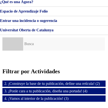
DISEÑA
¿Qué es una Ágora?
UNA
PORTADA!
Espacio de Aprendizaje Folio
Entrar una incidencia o sugerencia
Universitat Oberta de Catalunya
Buscar:
Filtrar por Actividades
2. ¡Construye la base de tu publicación, define una retícula! (2)
3. ¡Ponle cara a tu publicación, diseña una portada! (4)
4. ¡Vamos al interior de la publicación! (3)