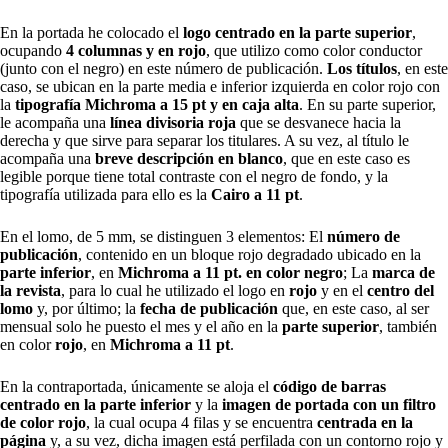
En la portada he colocado el
logo centrado en la parte superior
,
ocupando
4 columnas y en rojo
, que utilizo como color conductor
(junto con el negro) en este número de publicación.
Los títulos
, en este
caso, se ubican en la parte media e inferior izquierda en color rojo con
la
tipografía Michroma a 15 pt y en caja alta
. En su parte superior,
le acompaña una
línea divisoria roja
que se desvanece hacia la
derecha y que sirve para separar los titulares. A su vez, al título le
acompaña una
breve descripción en blanco
, que en este caso es
legible porque tiene total contraste con el negro de fondo, y la
tipografía utilizada para ello es la
Cairo a 11 pt
.
En el lomo, de 5 mm, se distinguen 3 elementos: El
número de
publicación
, contenido en un bloque rojo degradado ubicado en la
parte inferior
, en
Michroma a 11 pt. en color negro
; La
marca de
la revista
, para lo cual he utilizado el logo en
rojo
y en el
centro del
lomo
y, por último; la
fecha de publicación
que, en este caso, al ser
mensual solo he puesto el mes y el año en la
parte superior
, también
en color
rojo
, en
Michroma a 11 pt
.
En la contraportada, únicamente se aloja el
código de barras
centrado en la parte inferior
y la
imagen de portada con un filtro
de color rojo
, la cual ocupa 4 filas y se encuentra
centrada en la
página
y, a su vez, dicha imagen está perfilada con un contorno rojo y